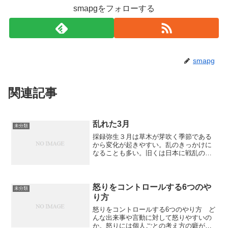
smapgをフォローする
smapg
関連記事
乱れた3月
未分類
採録弥生３月は草木が芽吹く季節である
から変化が起きやすい。乱のきっかけに
なることも多い。旧くは日本に戦乱の時
代をもたらした応仁の乱が応仁元年３月
に始まり、最近では６年前の３月に大震
災が起きて日本人の意識を変え政治の混
迷を深めさせている。そし...
怒りをコントロールする6つのや
未分類
り方
怒りをコントロールする6つのやり方 ど
んな出来事や言動に対して怒りやすいの
か。怒りには個人ごとの考え方の癖が影