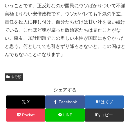
いうことです。正反対なのが国民にウソばかりついて不誠
実極まりない安倍政権です。ウソがバレても平気の平左。
責任を役人に押し付け、自分たちだけは甘い汁を吸い続け
ている。これほど魂が腐った政治家たちは見たことがな
い。森友、加計問題でこの卑しい本性が国民にも分かった
と思う。何としてでも引きずり降ろさないと、この国はと
んでもないことになります」
未分類
シェアする
X
Facebook
はてブ
Pocket
LINE
コピー