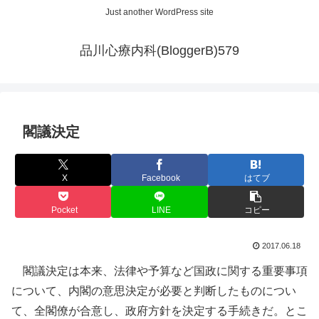
Just another WordPress site
品川心療内科(BloggerB)579
閣議決定
X
Facebook
はてブ
Pocket
LINE
コピー
2017.06.18
閣議決定は本来、法律や予算など国政に関する重要事項
について、内閣の意思決定が必要と判断したものについ
て、全閣僚が合意し、政府方針を決定する手続きだ。とこ