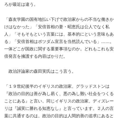
ろが最近は違う。
「森友学園の国有地払い下げで政治家からの不当な働きか
けはなかった」「安倍首相の妻・昭恵氏は公人でなく私
人」「そもそもという言葉には、基本的にという意味もあ
る」「安倍首相はポツダム宣言を当然読んでいる」……。
一体どこが国政に関する重要事項なのか。どれもこれも安
倍発言を擁護する内容ばかりだ。
政治評論家の森田実氏はこう言う。
「１９世紀後半のイギリスの政治家、グラッドストンは
『政治の目的は善が為し易く、悪の為し難い社会をつくる
ことにある』と言い、同じイギリスの政治家、ディズレー
リは『誠実に勝れる知恵なし』と言っています。２人の言
葉に共通するのは、政治の目的は人間的善の追求にあると