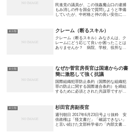
民進党の議員が、この強姦魔山口の逮捕
もみ消しの件を国会で質問しようと準備
していたが、中村格と仲の良い安住に止
められたっていうのを見て「なんで？」
と思っていましたが、安住は自分の
「NHK時代に起こしたセクハラ事件」
クレーム（断るスキル）
未分類
を、中村格に処理してもらって...
クレーム（断るスキル）みなさんは、ク
レームにどう応じて良いか困ったことは
ありませんか？ 病院、学校、役所など
の公的機関の現場では特に、「自分だけ
待たさないで」と過剰に公平扱いを求め
たり、逆に「そこを何とかお願いできま
せんか？」と気軽に特別扱...
なぜか菅官房長官は国連からの書
未分類
簡に激怒して強く抗議
国際組織犯罪防止条約（国際的な組織犯
罪の防止に関する国際連合条約）を締結
するために必須とされた共謀罪ですが、
なぜか菅官房長官は国連からの書簡に激
怒して強く抗議しました。詳細は以下か
ら。◆共謀罪の目的は「国際組織犯罪防
杉田官房副長官
未分類
止条約」締結のはずが…政...
週刊朝日 2017年6月23日号より抜粋 安
倍政権は「怪文書だ」「確認できない」
と言い続けた文部科学省の「内部文書」
について6月9日、ついに再調査すると発
表した。岩盤を動かした前川喜平・前文