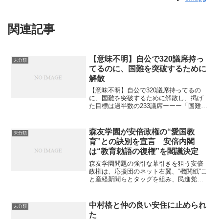
関連記事
【意味不明】自公で320議席持っ
未分類
てるのに、国難を突破するために
解散
【意味不明】自公で320議席持ってるの
に、国難を突破するために解散し、掲げ
た目標は過半数の233議席ーーー「国難」
を「突破」するために国会を解散すると
いう理屈がどうしてものみこめない。ー
ーー自公で320議席もっているのに、国難
森友学園が安倍政権の“愛国教
未分類
を突破するため...
育”との訣別を宣言 安倍内閣
は“教育勅語の復権”を閣議決定
森友学園問題の強引な幕引きを狙う安倍
政権は、応援団のネット右翼、“機関紙”こ
と産経新聞らとタッグを組み、民進党・
辻元清美議員に対する卑劣なデマキャン
ペーンを展開したり、些末な揚げ足取り
を根拠に偽証罪の告発をぶち上げ籠池氏
中村格と仲の良い安住に止められ
未分類
を恫喝したり、とあら...
た