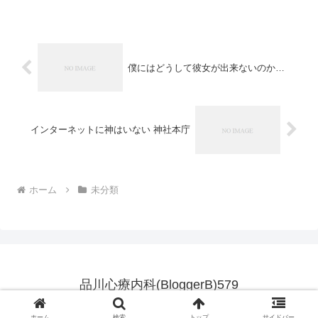
科事務次官に対し、3時間に及ぶインタビ
ュー。週刊朝...
僕にはどうして彼女が出来ないのか…
インターネットに神はいない 神社本庁
ホーム
未分類
品川心療内科(BloggerB)579
© 2007 品川心療内科(BloggerB)579.
ホーム
検索
トップ
サイドバー