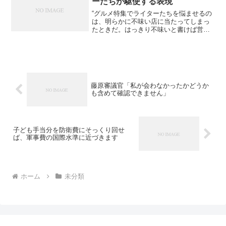
ーたちが駆使する表現
“グルメ特集でライターたちを悩ませるの
は、明らかに不味い店に当たってしまっ
たときだ。はっきり不味いと書けば営業
妨害になりかねないし、ウソを書けば雑
誌の信用を損なうことになる。その板ば
さみになったグルメ・ライターたちが駆
使する表現には、暗号め...
藤原審議官「私が会わなかったかどうか
も含めて確認できません」
子ども手当分を防衛費にそっくり回せ
ば、軍事費の国際水準に近づきます
ホーム
未分類