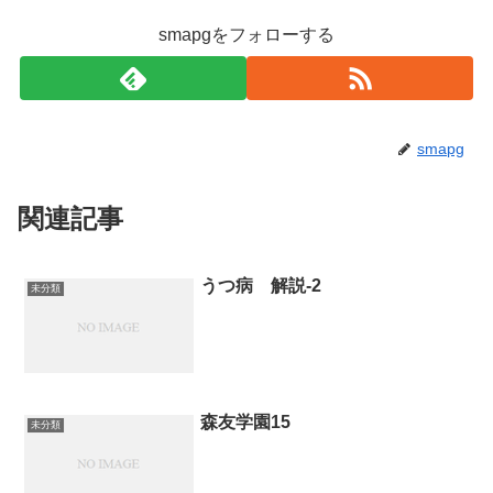
smapgをフォローする
smapg
関連記事
うつ病 解説-2
未分類
森友学園15
未分類