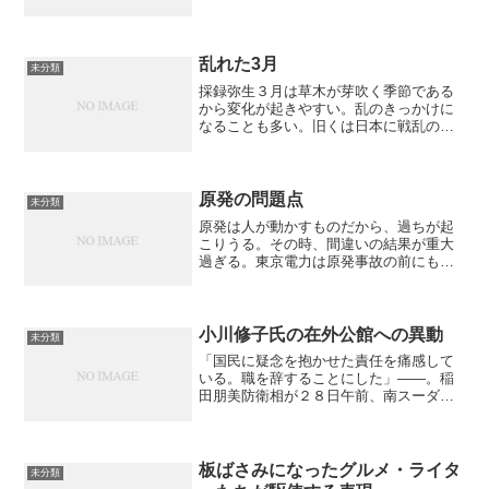
乱れた3月
未分類
採録弥生３月は草木が芽吹く季節である
から変化が起きやすい。乱のきっかけに
なることも多い。旧くは日本に戦乱の時
代をもたらした応仁の乱が応仁元年３月
に始まり、最近では６年前の３月に大震
災が起きて日本人の意識を変え政治の混
迷を深めさせている。そし...
原発の問題点
未分類
原発は人が動かすものだから、過ちが起
こりうる。その時、間違いの結果が重大
過ぎる。東京電力は原発事故の前にも現
実の危険性やデータの隠蔽を繰り返して
きた。情報隠蔽は危険である。対外防衛
を考えても原発は極めて危険である。ミ
サイルを衛星で誘導する技...
小川修子氏の在外公館への異動
未分類
「国民に疑念を抱かせた責任を痛感して
いる。職を辞することにした」――。稲
田朋美防衛相が２８日午前、南スーダン
ＰＫＯの日報隠蔽問題に関する特別防衛
監察の結果を公表。混乱を招いた監督責
任を取る形で、ようやく辞任を表明し
た。組織的隠蔽への関与につ...
板ばさみになったグルメ・ライタ
未分類