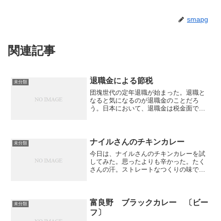
smapg
関連記事
退職金による節税
未分類
団塊世代の定年退職が始まった。退職と
なると気になるのが退職金のことだろ
う。日本において、退職金は税金面で非
常に優遇されているのをご存じだろう
か。そうした制度の基本にあるのが「退
職所得控除」だ。 退職所得控除は、勤
続20年までは１年当たり40...
ナイルさんのチキンカレー
未分類
今日は、ナイルさんのチキンカレーを試
してみた。思ったよりも辛かった。たく
さんの汗。ストレートなつくりの味で好
きなタイプだけれど、ジャワカレーのほ
うが好き。
富良野 ブラックカレー 〔ビー
未分類
フ〕