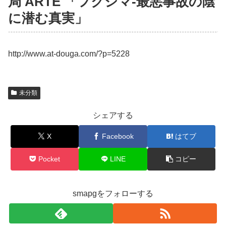
局 ARTE 「フクシマ-最悪事故の陰
に潜む真実」
http://www.at-douga.com/?p=5228
未分類
シェアする
X
Facebook
はてブ
Pocket
LINE
コピー
smapgをフォローする