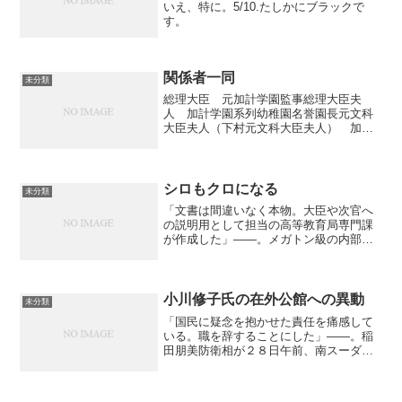
いえ、特に。5/10.たしかにブラックで
す。
関係者一同
未分類
総理大臣 元加計学園監事総理大臣夫
人 加計学園系列幼稚園名誉園長元文科
大臣夫人（下村元文科大臣夫人） 加計
学園系列教育審議会委員最高裁判事 元
加計学園監事萩生田内閣官房副長官 元
加計学園系列大学客員教授木曽内閣参
与 元加計学園系列大学学長井...
シロもクロになる
未分類
「文書は間違いなく本物。大臣や次官へ
の説明用として担当の高等教育局専門課
が作成した」――。メガトン級の内部告
発だ。加計学園の獣医学部新設を巡る
「総理のご意向」文書について、文科省
前事務次官の前川喜平氏が２５日発売の
週刊文春で「本物」と認定。...
小川修子氏の在外公館への異動
未分類
「国民に疑念を抱かせた責任を痛感して
いる。職を辞することにした」――。稲
田朋美防衛相が２８日午前、南スーダン
ＰＫＯの日報隠蔽問題に関する特別防衛
監察の結果を公表。混乱を招いた監督責
任を取る形で、ようやく辞任を表明し